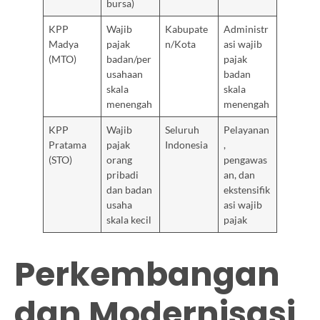
bursa)
KPP
Wajib
Kabupate
Administr
Madya
pajak
n/Kota
asi wajib
(MTO)
badan/per
pajak
usahaan
badan
skala
skala
menengah
menengah
KPP
Wajib
Seluruh
Pelayanan
Pratama
pajak
Indonesia
,
(STO)
orang
pengawas
pribadi
an, dan
dan badan
ekstensifik
usaha
asi wajib
skala kecil
pajak
Perkembangan
dan Modernisasi