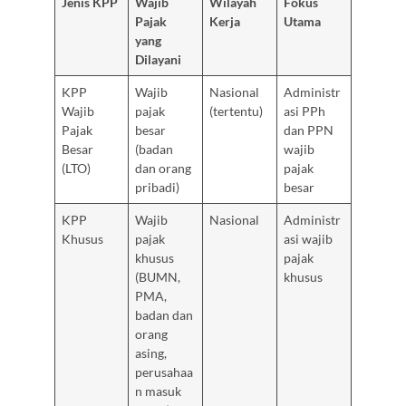
Jenis KPP
Wajib
Wilayah
Fokus
Pajak
Kerja
Utama
yang
Dilayani
KPP
Wajib
Nasional
Administr
Wajib
pajak
(tertentu)
asi PPh
Pajak
besar
dan PPN
Besar
(badan
wajib
(LTO)
dan orang
pajak
pribadi)
besar
KPP
Wajib
Nasional
Administr
Khusus
pajak
asi wajib
khusus
pajak
(BUMN,
khusus
PMA,
badan dan
orang
asing,
perusahaa
n masuk