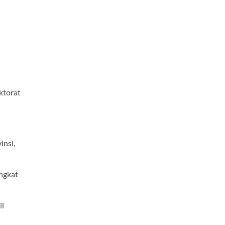
ktorat
insi,
ingkat
il