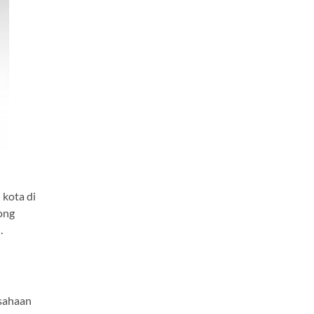
 kota di
ong
.
usahaan