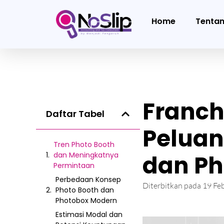
Home
Tenta
Franchi
Daftar Tabel
Peluan
Tren Photo Booth
dan Meningkatnya
dan Ph
Permintaan
Perbedaan Konsep
Diterbitkan pada
19 Fe
Photo Booth dan
Photobox Modern
Estimasi Modal dan