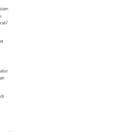
izer.
.
rah”
at
alur
dah
 di