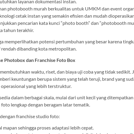
utuhkan layanan dokumentasi instan.
han photobooth murah berkualitas untuk UMKM dan event organ
nologi cetak instan yang semakin efisien dan mudah dioperasikan
njukkan pencarian kata kunci “photo booth” dan “photobooth mu
ga tahun terakhir.
 tiga memperlihatkan potensi pertumbuhan yang besar karena tingk
f rendah dibanding kota metropolitan.
ise Photobox dan Franchise Foto Box
membutuhkan waktu, riset, dan biaya uji coba yang tidak sedikit. J
beri keuntungan berupa sistem yang telah teruji, brand yang su
 operasional yang lebih terstruktur.
edia dalam berbagai skala, mulai dari unit kecil yang ditempatkan
 foto lengkap dengan beragam latar tematik.
engan franchise studio foto:
l mapan sehingga proses adaptasi lebih cepat.