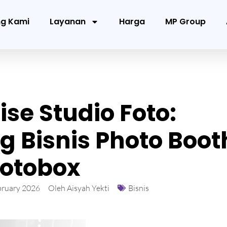
ng Kami
Layanan
Harga
MP Group
se Studio Foto:
g Bisnis Photo Boot
otobox
bruary 2026
Oleh
Aisyah Yekti
Bisnis