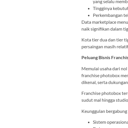
yang selalu memb
Tingginya kebutu
Perkembangan tek
Data marketplace menu
naik signifikan dalam ti
Kota tier dua dan tier
persaingan masih relati
Peluang Bisnis Franch
Memulai usaha dari nol 
franchise photobox mem
dikenal, serta dukungan
Franchise photobox ters
sudut mal hingga studio
Keunggulan bergabung d
Sistem operasiona