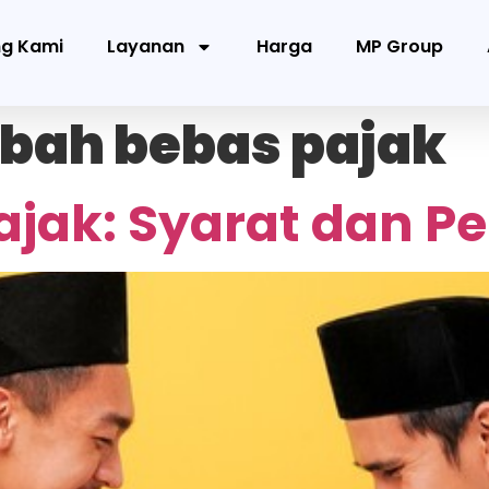
ng Kami
Layanan
Harga
MP Group
ibah bebas pajak
ajak: Syarat dan P