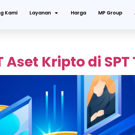
ng Kami
Layanan
Harga
MP Group
 Aset Kripto di SP