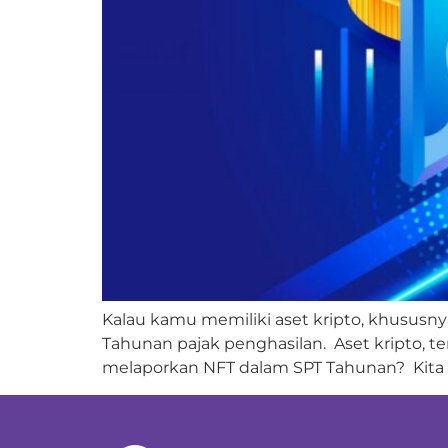
Kalau kamu memiliki aset kripto, khususn
Tahunan pajak penghasilan. Aset kripto, te
melaporkan NFT dalam SPT Tahunan? Kita ak