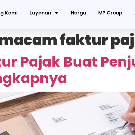
ng Kami
Layanan
Harga
MP Group
acam faktur pa
r Pajak Buat Penju
engkapnya