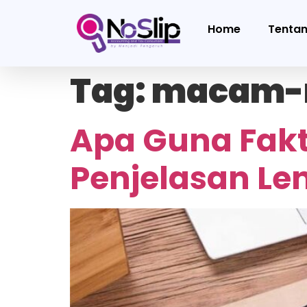
Home
Tenta
Tag:
macam-m
Apa Guna Faktu
Penjelasan L