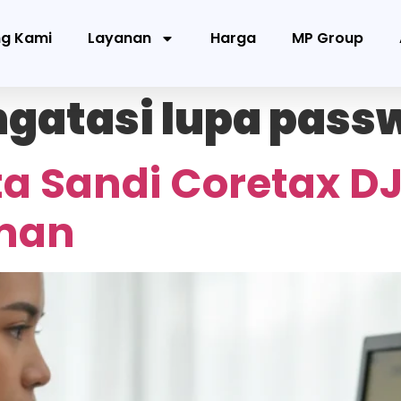
ng Kami
Layanan
Harga
MP Group
gatasi lupa pass
ta Sandi Coretax D
man