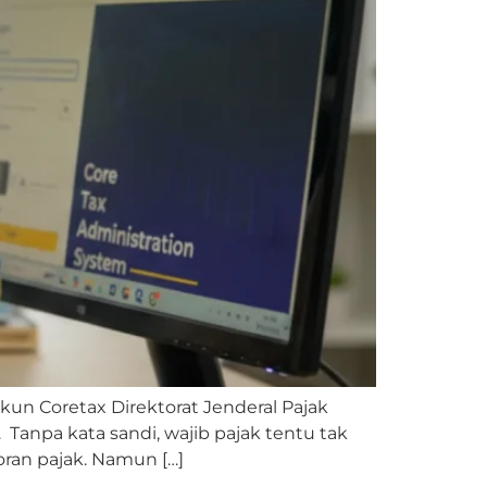
kun Coretax Direktorat Jenderal Pajak
Tanpa kata sandi, wajib pajak tentu tak
ran pajak. Namun […]