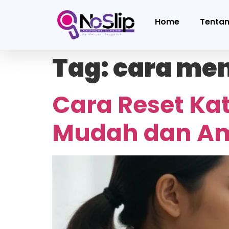
Home
Tenta
Tag:
cara men
Cara Reset Ka
Mudah dan A